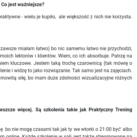
 Co jest ważniejsze?
raktywne - wielu je kupiło, ale większość z nich nie korzysta.
że zawsze miałam łatwo) bo nic samemu łatwo nie przychodzi,
moich lektorów i klientów. Wiem, co ich absorbuje. Patrzę na
aniem kluczowe. Jestem taką trochę czarownicą (tak mówię o
lenie i widzę to jako rozwiązanie. Tak samo jest na zajęciach.
amowitą siłę, bo mam duże zdolności wizualizacyjne różnych
eszcze więcej. Są szkolenia takie jak Praktyczny Trening
bę bo nie mogę czasami tak jak ty we wtorki o 21:00 być' albo
m online. Każde szkolenie w sali jest także streamowane na