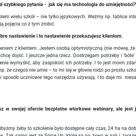
d szybkiego pytania - jak się ma technologia do umiejętności?
oblem wielu szkół – nie tylko językowych. Weźmy np. tablice inte
ą pojęcia co z tym zrobić.
bre nastawienie i to nastawienie przekazujesz klientom.
awieniem z klientem. Jestem osobą optymistyczną (nie mówię, 
hcę dojść. I jeszcze jedna rzecz. Dostrzegam potrzeby i 'bóle' 
lenie wymyślić, aby zaspokoić ich potrzeby. I to jest moim zd
p. że czegoś nie umie – to mi się w głowie rodzi po prostu szko
ki sposób uczniowie tego narzędzia używają. I to daje mi nies
 w swojej ofercie bezpłatne wtorkowe webinary, ale jest j
libyśmy żeby to szkolenie było dostępne cały czas, 24 ha na do
. Tak samo jest ze Spice Up, które są na żywo w sali i zaraze