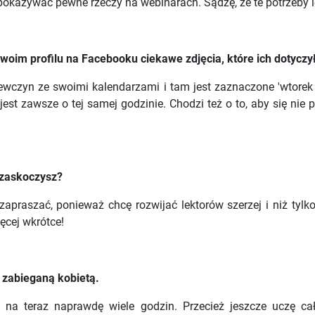
azywać pewne rzeczy na webinarach. Sądzę, że te potrzeby lek
woim profilu na Facebooku ciekawe zdjęcia, które ich dotyczył
wczyn ze swoimi kalendarzami i tam jest zaznaczone 'wtorek 
 jest zawsze o tej samej godzinie. Chodzi też o to, aby się n
 zaskoczysz?
praszać, ponieważ chcę rozwijać lektorów szerzej i niż tylko 
ięcej wkrótce!
 zabieganą kobietą.
a teraz naprawdę wiele godzin. Przecież jeszcze uczę cały