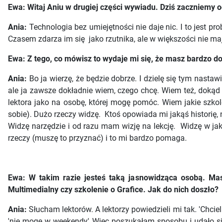
Ewa: Witaj Aniu w drugiej części wywiadu. Dziś zaczniemy o
Ania:
Technologia bez umiejętności nie daje nic. I to jest pr
Czasem zdarza im się jako rzutnika, ale w większości nie maj
Ewa: Z tego, co mówisz to wydaje mi się, że masz bardzo do
Ania:
Bo ja wierzę, że będzie dobrze. I dzielę się tym nast
ale ja zawsze dokładnie wiem, czego chcę. Wiem też, dokąd c
lektora jako na osobę, której mogę pomóc. Wiem jakie szko
sobie). Dużo rzeczy widzę. Ktoś opowiada mi jakąś historię, n
Widzę narzędzie i od razu mam wizję na lekcję. Widzę w ja
rzeczy (muszę to przyznać) i to mi bardzo pomaga.
Ewa: W takim razie jesteś taką jasnowidząca osobą. Masz
Multimedialny czy szkolenie o Grafice. Jak do nich doszło?
Ania:
Słucham lektorów. A lektorzy powiedzieli mi tak. 'Chcie
'nie mogę w weekendy' Więc poszukałam sposobu i udało się