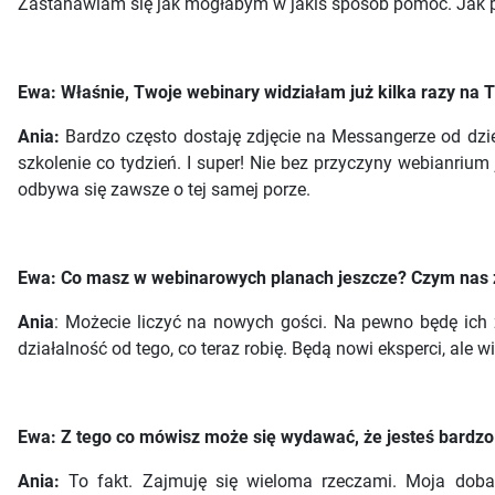
Zastanawiam się jak mogłabym w jakiś sposób pomóc. Jak pok
Ewa: Właśnie, Twoje webinary widziałam już kilka razy na T
Ania:
Bardzo często dostaję zdjęcie na Messangerze od dzie
szkolenie co tydzień. I super! Nie bez przyczyny webianrium
odbywa się zawsze o tej samej porze.
Ewa: Co masz w webinarowych planach jeszcze? Czym nas
Ania
: Możecie liczyć na nowych gości. Na pewno będę ich za
działalność od tego, co teraz robię. Będą nowi eksperci, ale w
Ewa: Z tego co mówisz może się wydawać, że jesteś bardzo
Ania:
To fakt. Zajmuję się wieloma rzeczami. Moja doba n